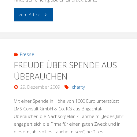
"EINE
zum Artikel
PERLE
DER
HEIMISCHEN
Presse
FREUDE ÜBER SPENDE AUS
WIRTSCHAFT"
ÜBERAUCHEN
29. Dezember 2009
charity
Mit einer Spende in Höhe von 1000 Euro unterstützt
LMS Consult GmbH & Co. KG aus Brigachtal-
Überauchen die Nachsorgeklinik Tannheim. „Jedes Jahr
engagiert sich die Firma für einen guten Zweck und in
diesem Jahr soll es Tannheim sein“, heißt es…