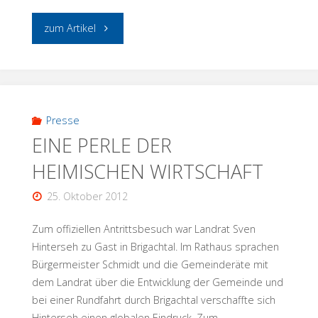
"IM
zum Artikel
MAI
ROLLEN
DIE
Presse
EINE PERLE DER
BAGGER
HEIMISCHEN WIRTSCHAFT
AN"
25. Oktober 2012
Zum offiziellen Antrittsbesuch war Landrat Sven
Hinterseh zu Gast in Brigachtal. Im Rathaus sprachen
Bürgermeister Schmidt und die Gemeinderäte mit
dem Landrat über die Entwicklung der Gemeinde und
bei einer Rundfahrt durch Brigachtal verschaffte sich
Hinterseh einen globalen Eindruck. Zum…