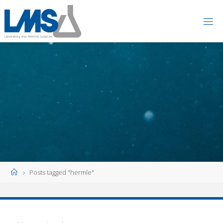
Skip
to
content
Home
Posts tagged "hermle"