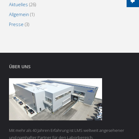
Aktuelles
(26)
Allgemein
(1)
Presse
(3)
ÜBER UNS
Mit mehr als 40 Jahren Erfahrung ist LMS weltweit angesehener
und namhafter Partner für den Laborbereich.