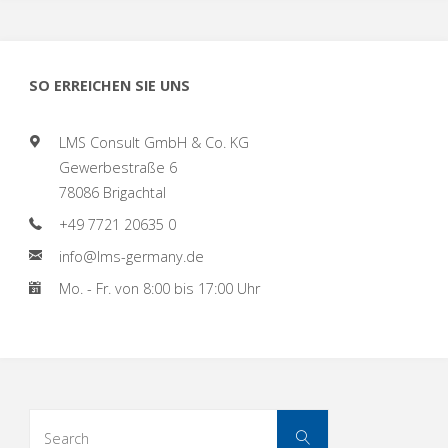
BEI
LMS:
SO ERREICHEN SIE UNS
ALLE
LMS Consult GmbH & Co. KG
CHEMIKALIEN
Gewerbestraße 6
78086 Brigachtal
VON
+49 7721 20635 0
MERCK"
info@lms-germany.de
Mo. - Fr. von 8:00 bis 17:00 Uhr
Search
Search
for: