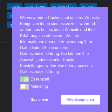
charity
chemikalien
gefriertrockner
genevac
hermle
LMS
merck
pharmaplace
Wir verwenden Cookies auf unserer Website.
Einige von ihnen sind essenziell, während
sp scientific
zentrifugen
andere uns helfen, diese Website und Ihre
Erfahrung zu verbessern. Weitere
Informationen über die Verwendung Ihrer
Daten finden Sie in unserer
Datenschutzerklärung. Sie können Ihre
IMPRESSUM
|
AGB
|
Auswahl jederzeit unter Cookie
DATENSCHUTZERKLÄRUNG
|
KONTAKT
Einstellungen widerrufen oder anpassen.
Datenschutzerklärung
Essenziell
Essenziell
Marketing
Marketing
LMS
Laboratory and Medical Supplies
Speichern
Alle akzeptieren
© 2020 LMS Consult GmbH & Co. KG