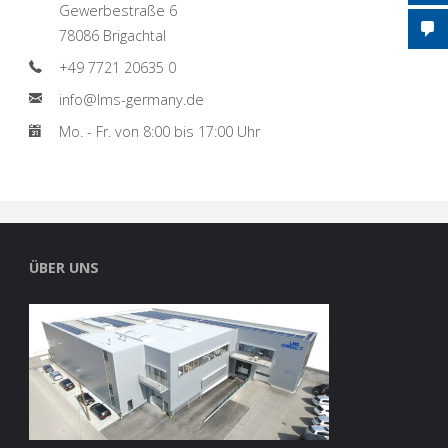
Gewerbestraße 6
78086 Brigachtal
+49 7721 20635 0
info@lms-germany.de
Mo. - Fr. von 8:00 bis 17:00 Uhr
ÜBER UNS